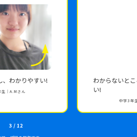
わからないところが質問しやす
い!
中学3年生
K.Mさん
3
/
12