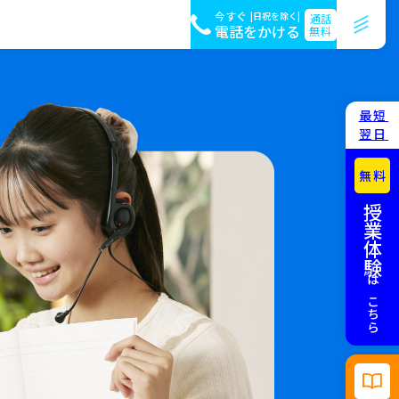
今すぐ
|日祝を除く|
通話
電話をかける
無料
最短
翌日
無料
授業体験
はこちら