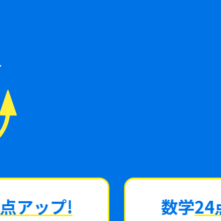
ら
数学
24点アップ!