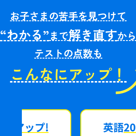
お子さまの苦手を見つけて
“わかる”
解き直す
まで
か
テストの点数も
こんなにアップ！
英語
20点アップ!