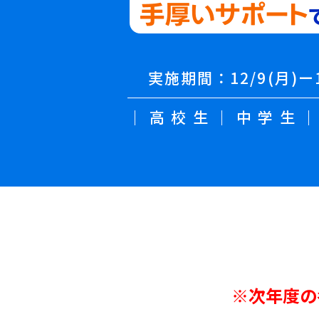
実施期間：12/9(月)ー1
｜高校生｜中学生
※次年度の