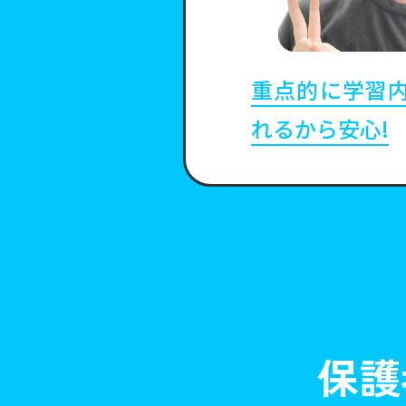
したらみ
重点的に学習
える!
れるから安心!
保護