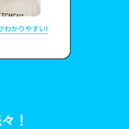
がわかりやすい!
学校の
近楽し
続々！