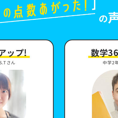
の
アップ!
数学3
S.Tさん
中学2