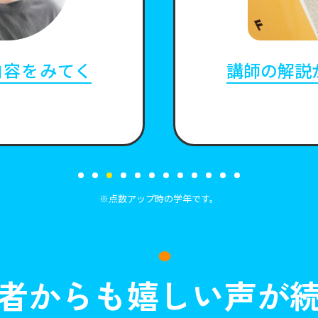
内容をみてく
講師の解説
※点数アップ時の学年です。
者からも嬉しい声が