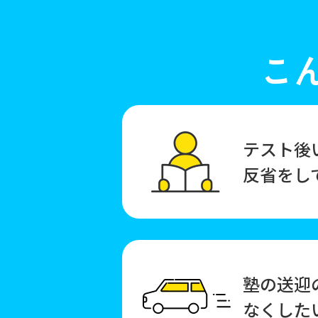
こ
テスト後
反省をし
塾の送迎
なくした