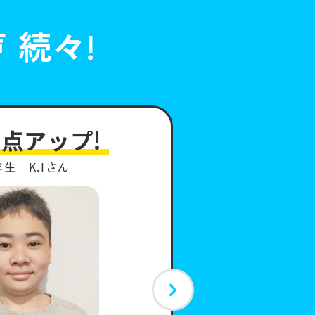
声
続々!
6点アップ!
数学
年生
K.Iさん
中