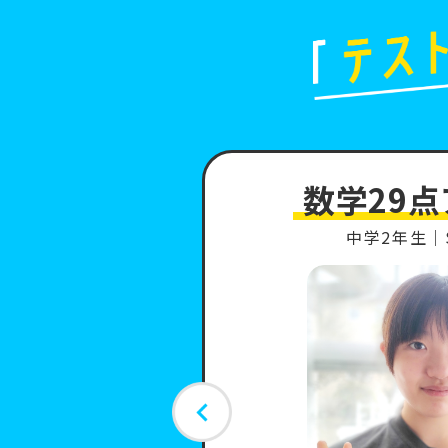
ップ!
数学29点
さん
中学2年生