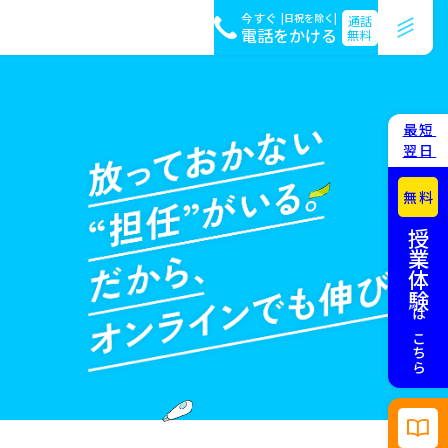
今すぐ
|日祝を除く|
通話
電話をかける
無料
最短
翌日
無料
授業体験
はこちら