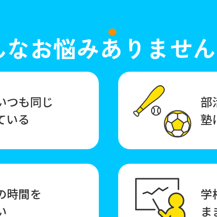
んなお悩みありません
いつも同じ
部
ている
塾
の時間を
学
い
ま