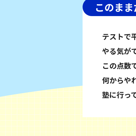
このまま
テストで
やる気が
この点数
何からや
塾に行っ