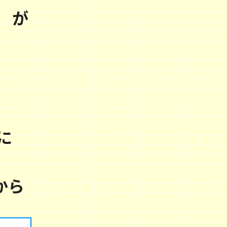
」
が
に
から