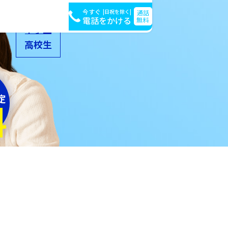
小学生
今すぐ
|日祝を除く|
通話
小3〜小6
電話をかける
無料
中学生
高校生
定
料