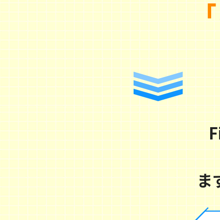
「
F
ま