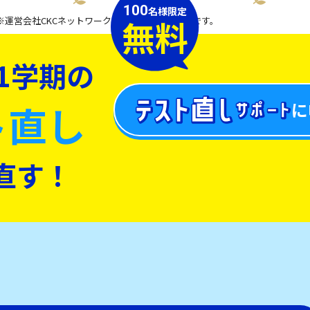
100
名様限定
無料
※運営会社CKCネットワーク株式会社全体の実績です。
1学期の
ト直し
に
直す！