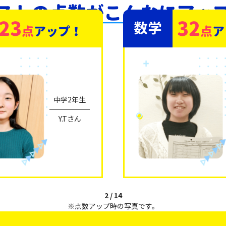
ストの点数が
こんなにアッ
23
32
数学
点
アップ！
点
ア
中学2年生
Y.Tさん
2
/
14
※点数アップ時の写真です。