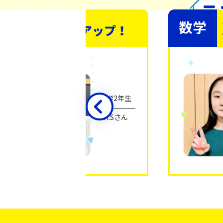
テ
21
数学
数学
点
アップ！
中学2年生
H.Sさん