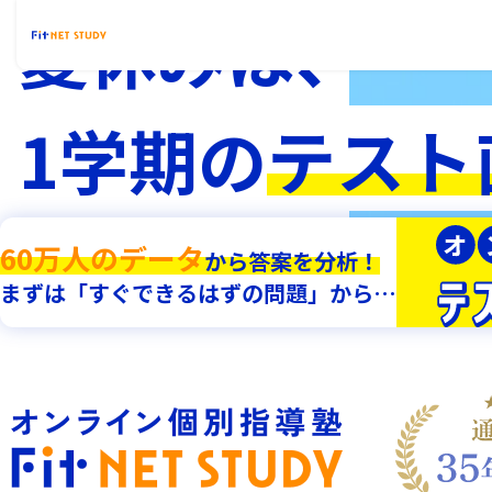
夏休みは
、
1学期の
テスト
立て直す
。
60万人のデータ
から答案を分析！
まずは「すぐできるはずの問題」から…