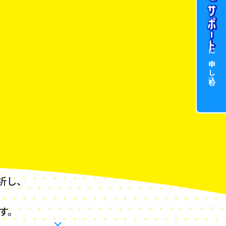
に申し込む
析し、
す。