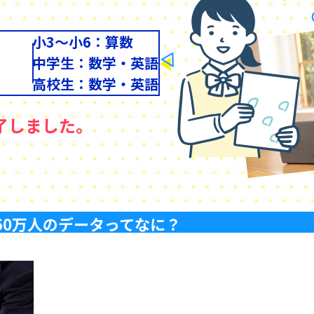
小3〜小6：算数
中学生：数学・英語
高校生：数学・英語
了しました。
60万人のデータってなに？