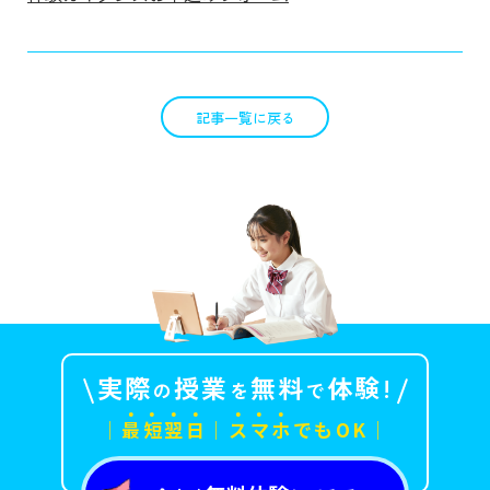
記事一覧に戻る
実際
授業
無料
体験!
の
を
で
｜
最
短
翌
日
｜
ス
マ
ホ
でもOK｜