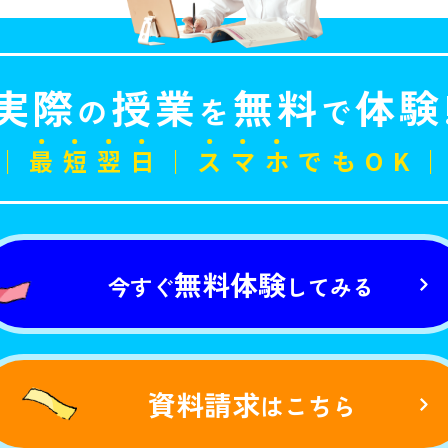
実際
授業
無料
体験
の
を
で
｜
最
短
翌
日
｜
ス
マ
ホ
でもOK
無料体験
今すぐ
してみる
資料請求
はこちら